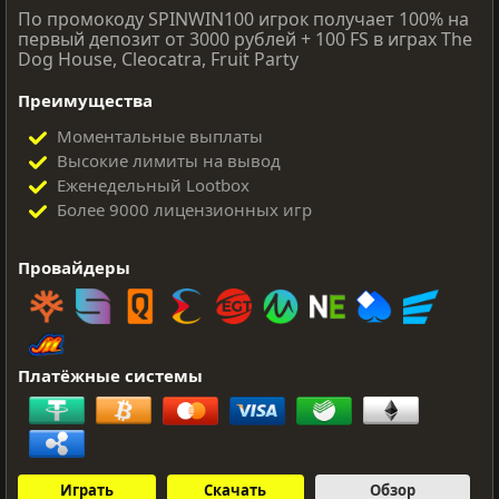
По промокоду SPINWIN100 игрок получает 100% на
первый депозит от 3000 рублей + 100 FS в играх The
Dog House, Cleocatra, Fruit Party
Преимущества
Моментальные выплаты
Высокие лимиты на вывод
Еженедельный Lootbox
Более 9000 лицензионных игр
Провайдеры
Платёжные системы
Играть
Скачать
Обзор