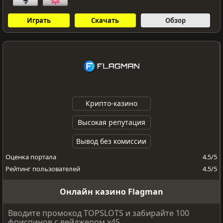
Играть
Скачать
Обзор
Крипто-казино
Высокая репутация
Вывод без комиссии
Оценка портала
4.5/5
Рейтинг пользователей
4.5/5
Онлайн казино Flagman
Вводите промокод TOPSLOTS и забирайте 100
фриспинов с вейджером x45