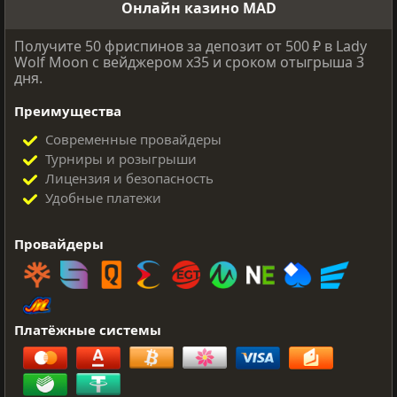
Онлайн казино MAD
Получите 50 фриспинов за депозит от 500 ₽ в Lady
Wolf Moon с вейджером x35 и сроком отыгрыша 3
дня.
Преимущества
Современные провайдеры
Турниры и розыгрыши
Лицензия и безопасность
Удобные платежи
Провайдеры
Платёжные системы