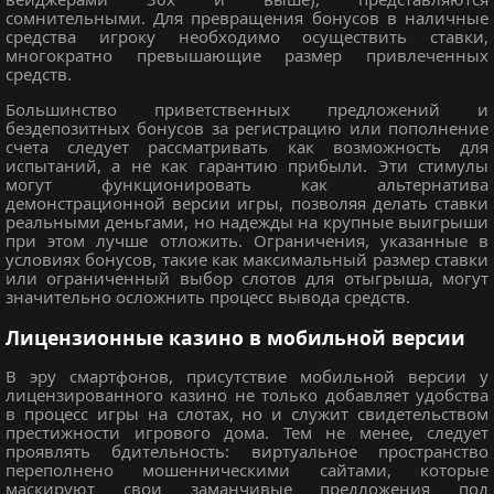
сомнительными. Для превращения бонусов в наличные
средства игроку необходимо осуществить ставки,
многократно превышающие размер привлеченных
средств.
Большинство приветственных предложений и
бездепозитных бонусов за регистрацию или пополнение
счета следует рассматривать как возможность для
испытаний, а не как гарантию прибыли. Эти стимулы
могут функционировать как альтернатива
демонстрационной версии игры, позволяя делать ставки
реальными деньгами, но надежды на крупные выигрыши
при этом лучше отложить. Ограничения, указанные в
условиях бонусов, такие как максимальный размер ставки
или ограниченный выбор слотов для отыгрыша, могут
значительно осложнить процесс вывода средств.
Лицензионные казино в мобильной версии
В эру смартфонов, присутствие мобильной версии у
лицензированного казино не только добавляет удобства
в процесс игры на слотах, но и служит свидетельством
престижности игрового дома. Тем не менее, следует
проявлять бдительность: виртуальное пространство
переполнено мошенническими сайтами, которые
маскируют свои заманчивые предложения под