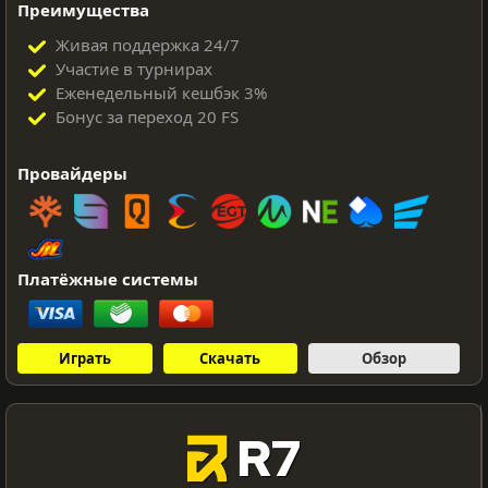
Преимущества
Живая поддержка 24/7
Участие в турнирах
Еженедельный кешбэк 3%
Бонус за переход 20 FS
Провайдеры
Платёжные системы
Играть
Скачать
Обзор