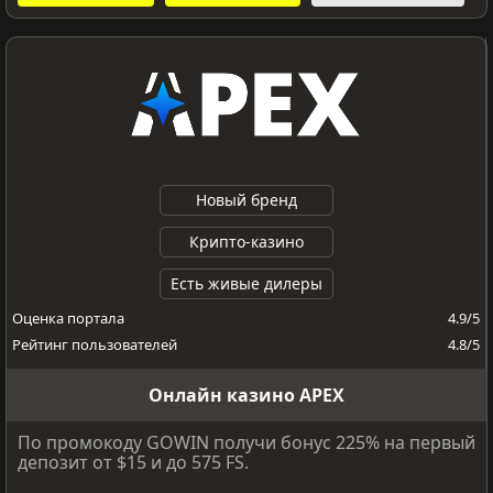
Новый бренд
Крипто-казино
Есть живые дилеры
Оценка портала
4.9/5
Рейтинг пользователей
4.8/5
Онлайн казино APEX
По промокоду GOWIN получи бонус 225% на первый
депозит от $15 и до 575 FS.