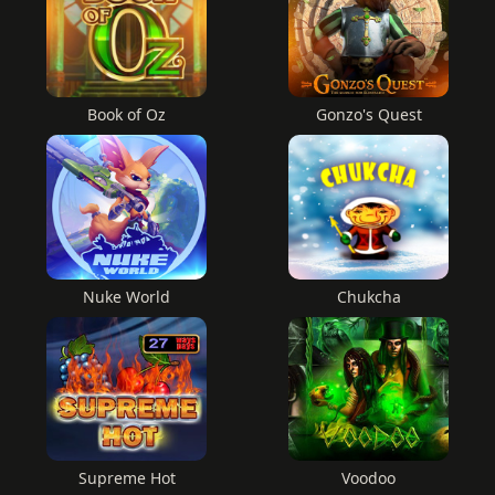
От 100 до 
Бездепозитный
До 250$ на День
До 50 000
000 рубле
бонус
рождения
рублей на ДР
на ДР
Мобильная
+
+
+
Book of Oz
Gonzo's Quest
версия
Игры с живыми
+
+
+
дилерами
Ставки на
Нет
Есть
Нет
спорт
VIP клуб
Есть
Есть
Есть
Nuke World
Chukcha
Supreme Hot
Voodoo