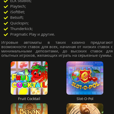
ELK Studios;
Playtech;
iSoftBet;
Betsoft;
Quickspin;
Thunderkick;
Pragmatic Play и другие.
Игровые автоматы в таких казино предлагают
возможности ставок для всех, начиная от низких ставок с
минимальными депозитами, до высоких ставок для
опытных игроков, желающих играть на серьезные суммы.
Казино
Riobet
1Go casino
Retro
Curacao №
Curacao №
Номер
Curacao 8048/JAZ
8048/JAZ2016-
8048/JAZ20
лицензии
050
050
Fruit Cocktail
Slot-O-Pol
до 200% +
Бонус на 1й
до 100% + 50
150%
100
депозит
фриспинов
фриспино