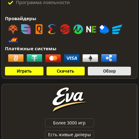
Программа лояльности
Провайдеры
Платёжные системы
Играть
Скачать
Обзор
Более 3000 игр
Есть живые дилеры