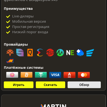
Преимущества
Live-дилеры
Мобильная версия
Простая регистрация
Низкий порог входа
Провайдеры
Платёжные системы
Играть
Скачать
Обзор