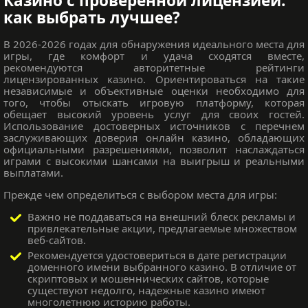
Казино с проверенной лицензией:
как выбрать лучшее?
В 2026-2026 годах для обнаружения идеального места для
игры, где комфорт и удача сходятся вместе,
рекомендуются авторитетные рейтинги
лицензированных казино. Ориентироваться на такие
независимые и объективные оценки необходимо для
того, чтобы отыскать игровую платформу, которая
обещает высокий уровень услуг для своих гостей.
Использование достоверных источников с перечнем
заслуживающих доверия онлайн казино, обладающих
официальными разрешениями, позволит наслаждаться
играми с высокими шансами на выигрыш и реальными
выплатами.
Прежде чем определиться с выбором места для игры:
Важно не поддаваться на внешний блеск рекламы и
привлекательные акции, предлагаемые множеством
веб-сайтов.
Рекомендуется удостовериться в дате регистрации
доменного имени выбранного казино. В отличие от
скриптовых и мошеннических сайтов, которые
существуют недолго, надежные казино имеют
многолетнюю историю работы.