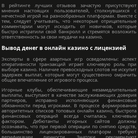
В рейтинге лучших отзывов зачастую присутствуют
мнения настоящих пользователей, столкнувшихся с
нечестной игрой на разнообразных платформах. Вместе с
тем, следует учитывать, что некоторые отрицательные
комментарии могут исходить от новичков, которые
быстро истратили свой банкролл и стремятся возложить
ответственность за свои неудачи на казино.
Вывод денег в онлайн казино с лицензией
Эксперты в сфере азартных игр осведомлены: аспект
оперативности транзакций играет ключевую роль при
выборе казино. Наличие превосходных слотов не искупит
задержек выплат, которые могут существенно омрачить
общее впечатление от игрового процесса.
Игорные клубы, обеспечивающие незамедлительные
выплаты, выступают в качестве заслуживающих доверия
партнеров, исправно исполняющих финансовые
обязанности перед игроками. В процессе формирования
авторитетных списков топовых онлайн казино, быстрота
финансовых операций всегда считалась ключевым
фактором. Дебютанты игорных сайтов должны
осознавать, что при первой операции по снятию средств,
большинство лицензированных платформ требуют
верификации личности. Знатоки рекомендуют