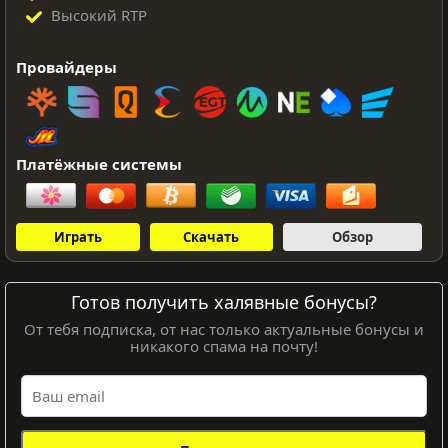
Высокий RTP
Провайдеры
Платёжные системы
Играть
Скачать
Обзор
Готов получить халявные бонусы?
От тебя подписка, от нас только актуальные бонусы и
никакого спама на почту!