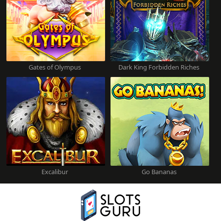
Gates of Olympus
Dark King Forbidden Riches
Excalibur
Go Bananas