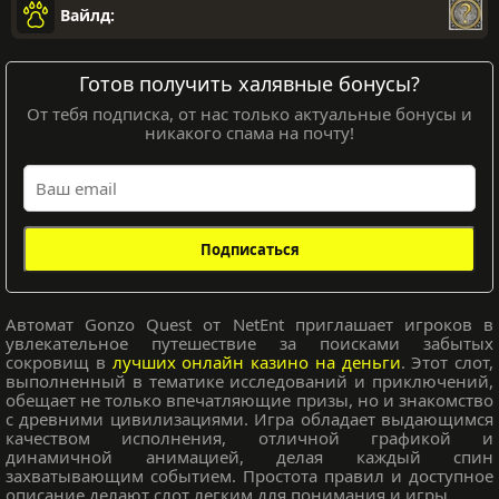
Вайлд:
Готов получить халявные бонусы?
От тебя подписка, от нас только актуальные бонусы и
никакого спама на почту!
Автомат Gonzo Quest от NetEnt приглашает игроков в
увлекательное путешествие за поисками забытых
сокровищ в
лучших онлайн казино на деньги
. Этот слот,
выполненный в тематике исследований и приключений,
обещает не только впечатляющие призы, но и знакомство
с древними цивилизациями. Игра обладает выдающимся
качеством исполнения, отличной графикой и
динамичной анимацией, делая каждый спин
захватывающим событием. Простота правил и доступное
описание делают слот легким для понимания и игры.