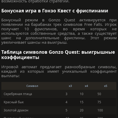
возможность отработки стратегий.
Бонусная игра в Гонзо Квест с фриспинами
Бонусный режим в Gonzo Quest активируется при
появлении на барабанах трех символов Free Falls. Игрок
получает 10 фриспинов, во время которых не
используются собственные средства, а также существует
шанс на дополнительные фриспины. Этот режим
увеличивает шансы на выигрыш.
Таблица символов Gonzo Quest: выигрышные
коэффициенты
Игровой автомат предлагает разнообразные символы,
каждый из которых имеет уникальный коэффициент
выплаты: