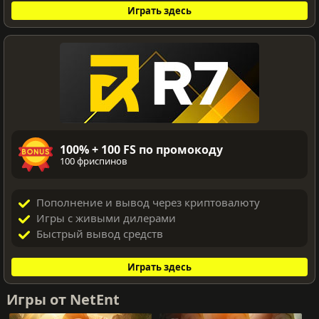
Играть здесь
100% + 100 FS по промокоду
100 фриспинов
Пополнение и вывод через криптовалюту
Игры с живыми дилерами
Быстрый вывод средств
Играть здесь
Игры от NetEnt