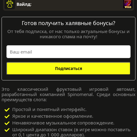
Вайлд:
Готов получить халявные бонусы?
От тебя подписка, от нас только актуальные бонусы и
никакого спама на почту!
Это классический фруктовый игровой автомат,
разработанный компанией Spinomenal. Среди основных
преимуществ слота:
Простой и понятный интерфейс.
Яркое и качественное оформление.
Ненавязчивое музыкальное сопровождение.
Широкий диапазон ставок (в игре можно поставить
от 0,1 цента до 1 000 долларов).