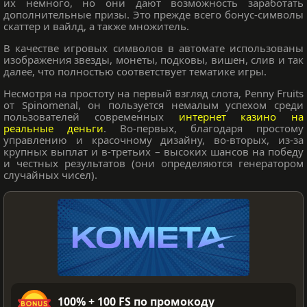
их немного, но они дают возможность заработать
дополнительные призы. Это прежде всего бонус-символы
скаттер и вайлд, а также множитель.
В качестве игровых символов в автомате использованы
изображения звезды, монеты, подковы, вишен, слив и так
далее, что полностью соответствует тематике игры.
Несмотря на простоту на первый взгляд слота, Penny Fruits
от Spinomenal, он пользуется немалым успехом среди
пользователей современных
интернет казино на
реальные деньги
. Во-первых, благодаря простому
управлению и красочному дизайну, во-вторых, из-за
крупных выплат и в-третьих – высоких шансов на победу
и честных результатов (они определяются генератором
случайных чисел).
100% + 100 FS по промокоду