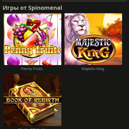
Игры от Spinomenal
Penny Fruits
Majestic King