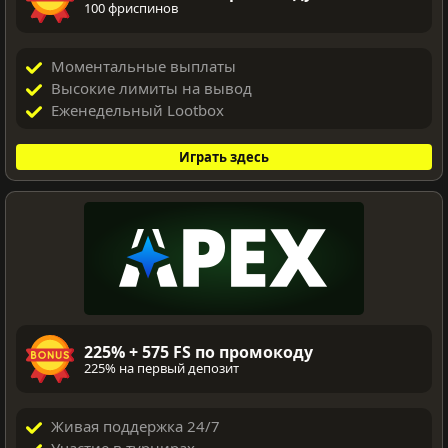
100 фриспинов
Моментальные выплаты
Высокие лимиты на вывод
Еженедельный Lootbox
Играть здесь
225% + 575 FS по промокоду
225% на первый депозит
Живая поддержка 24/7
Участие в турнирах