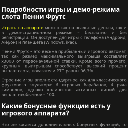
Подробности игры и демо-режима
слота Пенни Фрутс
Играть на аппарате
можно как на реальные деньги, так и
в демонстрационном режиме – бесплатно и без
регистрации. Он доступен для игры с телефона (Андроид,
Айфон) и планшета (Windows, iPad).
Пенни Фрутс – это весьма прибыльный игрового автомат,
так как размер максимального выигрыша составляет
х3000 от первоначальной ставки. Кроме всего прочего,
крупным выигрышам способствует высокий процент
выплат слота, показатели РТП равны 96,3%.
Строение игры вполне стандартное, как для классического
фруктового эмулятора: 6 игровых барабанов, 4 ряда
символов, однако количество активных линий для
выплат необычное – 100.
Какие бонусные функции есть у
игрового аппарата?
Что же касается дополнительных бонусных функций, то