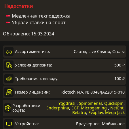
Недостатки
Медленная техподдержка
Убрали ставки на спорт
Обновлено: 15.03.2024
Ассортимент игр:
Слоты, Live Casino, Столы
Условия депозита:
500 ₽
Требования к выводу:
100 ₽
Номер лицензии:
Riotech N.V. № 8048/JAZ2015-010
Yggdrasil
,
Spinomenal
,
Quickspin
,
Разработчики
Endorphina
,
EGT
,
Microgaming
,
NetEnt
,
софта:
Belatra
,
Evoplay
,
Mega Jack
Устройства:
Браузерное, Мобильное