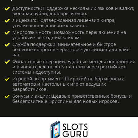
Доступность: Поддержка нескольких языков и валют,
включая рубли, доллары и евро.
Лицензия: Подтвержденная лицензия Кипра,
усиливающая доверие к казино.
Многоязычность: Возможность переключения на
удобный язык одним кликом.
Служба поддержки: Внимательное и быстрое
решение вопросов через горячую линию или лайв
чат.
Финансовые операции: Удобные методы пополнения
и вывода средств, хотя платежи через российские
системы недоступны.
Игровой ассортимент: Широкий выбор игровых
автоматов и настольных игр от ведущих
разработчиков.
Бонусы и акции: Щедрые приветственные бонусы и
бездепозитные фриспины для новых игроков.