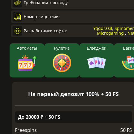
Требования к выводу:
Номер лицензии:
Yggdrasil
,
Spinomen
Разработчики софта:
Microgaming
,
Ne
Автоматы
Рулетка
Блэкджек
Бакк
На первый депозит 100% + 50 FS
До 20000 ₽ + 50 FS
Freespins
50 FS