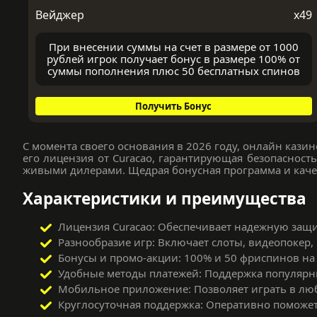
Вейджер
х49
При внесении суммы на счет в размере от 1000
рублей игрок получает бонус в размере 100% от
суммы пополнения плюс 50 бесплатных спинов
Получить Бонус
С момента своего основания в 2026 году, онлайн кази
его лицензия от Curacao, гарантирующая безопасность
живыми дилерами. Щедрая бонусная программа и каче
Характеристики и преимущества
Лицензия Curacao: Обеспечивает надежную защи
Разнообразие игр: Включает слоты, видеопокер,
Бонусы и промо-акции: 100% и 50 фриспинов на
Удобные методы платежей: Поддержка популярны
Мобильное приложение: Позволяет играть в лю
Круглосуточная поддержка: Оперативно поможе