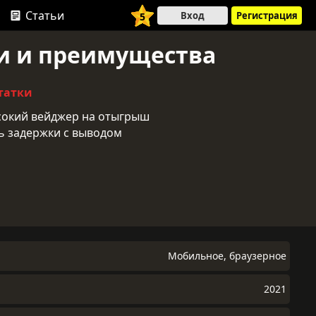
Статьи
Вход
Регистрация
ки и преимущества
татки
окий вейджер на отыгрыш
ь задержки с выводом
Мобильное, браузерное
2021