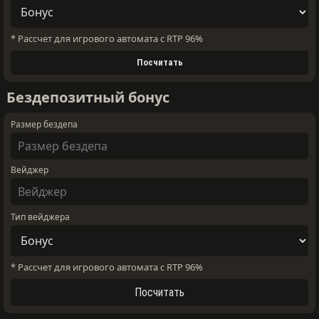
* Рассчет для игрового автомата с RTP 96%
Бездепозитный бонус
Размер бездепа
Вейджер
Тип вейджера
* Рассчет для игрового автомата с RTP 96%