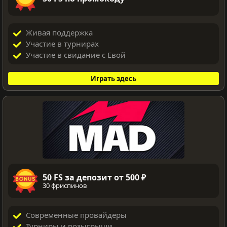
Живая поддержка
Участие в турнирах
Участие в свидание с Евой
Играть здесь
50 FS за депозит от 500 ₽
30 фриспинов
Современные провайдеры
Турниры и розыгрыши