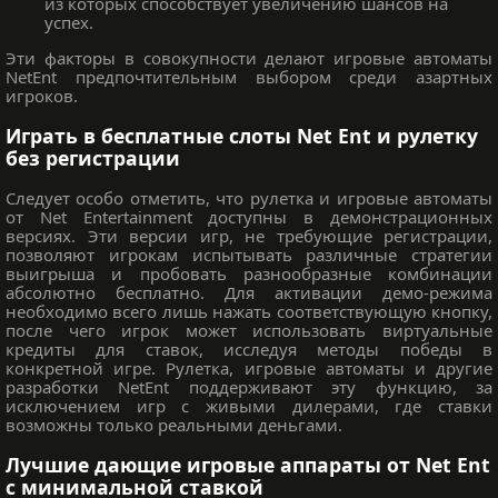
из которых способствует увеличению шансов на
успех.
Эти факторы в совокупности делают игровые автоматы
NetEnt предпочтительным выбором среди азартных
игроков.
Играть в бесплатные слоты Net Ent и рулетку
без регистрации
Следует особо отметить, что рулетка и игровые автоматы
от Net Entertainment доступны в демонстрационных
версиях. Эти версии игр, не требующие регистрации,
позволяют игрокам испытывать различные стратегии
выигрыша и пробовать разнообразные комбинации
абсолютно бесплатно. Для активации демо-режима
необходимо всего лишь нажать соответствующую кнопку,
после чего игрок может использовать виртуальные
кредиты для ставок, исследуя методы победы в
конкретной игре. Рулетка, игровые автоматы и другие
разработки NetEnt поддерживают эту функцию, за
исключением игр с живыми дилерами, где ставки
возможны только реальными деньгами.
Лучшие дающие игровые аппараты от Net Ent
с минимальной ставкой