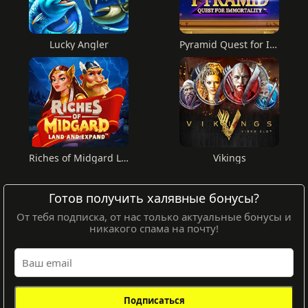
Lucky Angler
Pyramid Quest for Immortality
Riches of Midgard Land and Expand
Vikings
Готов получить халявные бонусы?
От тебя подписка, от нас только актуальные бонусы и
никакого спама на почту!