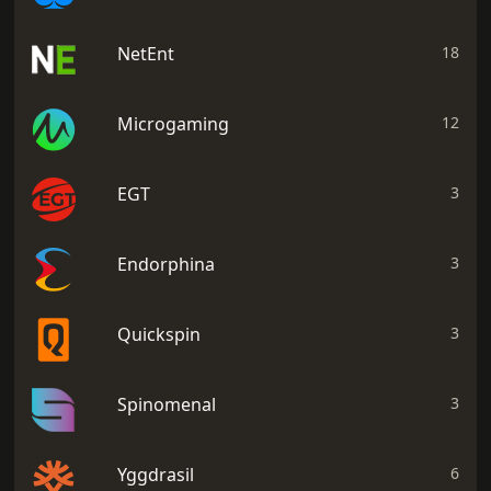
NetEnt
18
Microgaming
12
EGT
3
Endorphina
3
Quickspin
3
Spinomenal
3
Yggdrasil
6