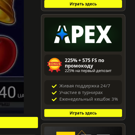
Играть здесь
225% + 575 FS по
промокоду
225% на первый депозит
Живая поддержка 24/7
Участие в турнирах
Еженедельный кешбэк 3%
Играть здесь