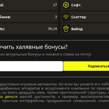
27
й:
Софт:
3
банов:
Скаттер:
96,24
%):
Вайлд:
учить халявные бонусы?
лько актуальные бонусы и никакого спама на почту!
фруктовым игровым автоматом. Но если вы узнаете его побл
барабанных аппаратов в ассортименте компании по произ
, их всего двадцать семь. Кроме оригинальной структуры, 
на деньги
массой достоинств, к примеру, высококачеств
простым интерфейсом, продуманной символикой, отмен