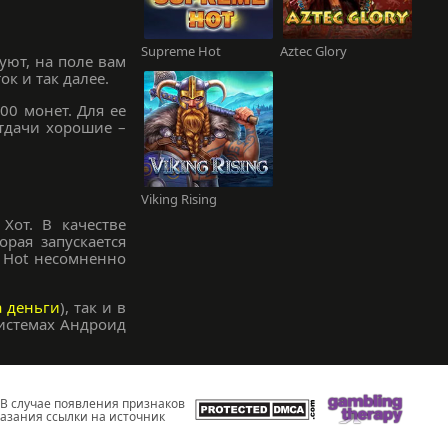
Supreme Hot
Aztec Glory
уют, на поле вам
к и так далее.
00 монет. Для ее
отдачи хорошие –
Viking Rising
Хот. В качестве
рая запускается
 Hot несомненно
а деньги
), так и в
системах Андроид
 В случае появления признаков
азания ссылки на источник