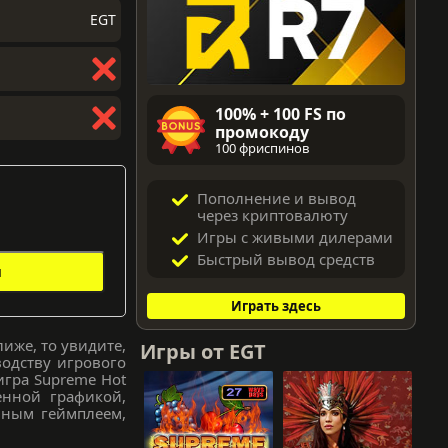
EGT
100% + 100 FS по
промокоду
100 фриспинов
Пополнение и вывод
через криптовалюту
Игры с живыми дилерами
Быстрый вывод средств
Играть здесь
иже, то увидите,
Игры от EGT
водству игрового
игра Supreme Hot
енной графикой,
ным геймплеем,