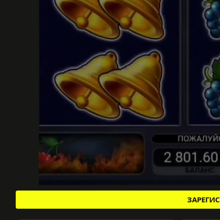
ЗАРЕГИ