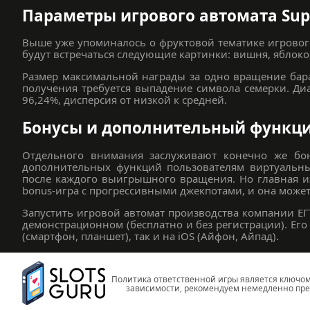
Параметры игрового автомата Sup
Выше уже упоминалось о фруктовой тематике игрового
будут встречаться следующие картинки: вишня, яблоко, 
Размер максимальной награды за одно вращение бара
получения требуется выпадение символа семерки. Диа
96,24%, дисперсия от низкой к средней.
Бонусы и дополнительный функц
Отдельного внимания заслуживают конечно же бону
дополнительных функций пользователям виртуальных
после каждого выигрышного вращения. Но главная и
bonus-игра с прогрессивными джекпотами, и она може
Запустить игровой автомат производства компании ЕГ
демонстрационном (бесплатно и без регистрации). Ег
(смартфон, планшет), так и на iOS (Айфон, Айпад).
Политика ответственной игры является ключом
зависимости, рекомендуем немедленно пре