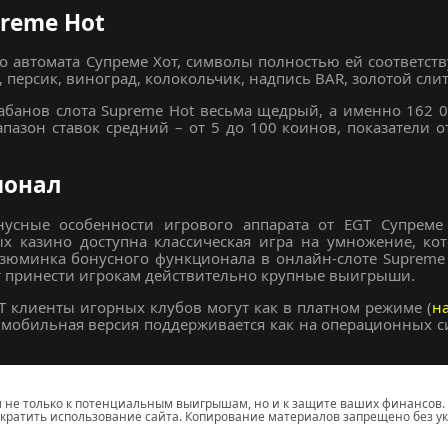
reme Hot
 автомата Супреме Хот, символы полностью ей соответств
персик, виноград, колокольчик, надпись BAR, золотой слито
банов слота Supreme Hot весьма щедрый, а именно 162 0
пазон ставок средний – от 5 до 100 коинов, показатели 
ионал
сные особенности игрового аппарата от EGT Супреме 
 казино доступна классическая игра на умножение, кото
зюминка бонусного функционала в онлайн-слоте Supreme
т принести игрокам действительно крупные выигрыши.
Т клиенты игорных клубов могут как в платном режиме (
н
о мобильная версия поддерживается как на операционных 
 не только к потенциальным выигрышам, но и к защите ваших финансов.
кратить использование сайта. Копирование материалов запрещено без ук