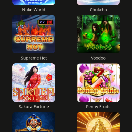
Nuke World
Chukcha
Supreme Hot
Voodoo
Sakura Fortune
Penny Fruits