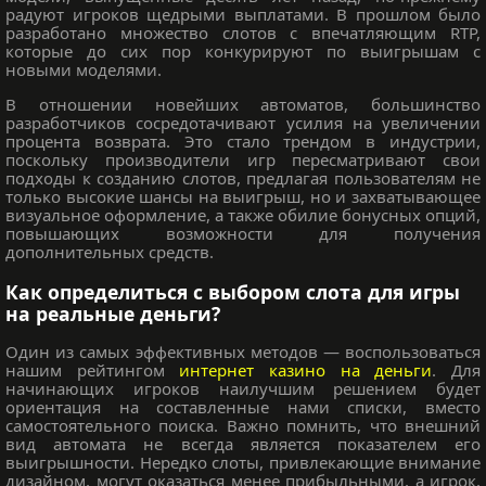
радуют игроков щедрыми выплатами. В прошлом было
разработано множество слотов с впечатляющим RTP,
Immortal
243 способа
Microgaming
30-6000
96
которые до сих пор конкурируют по выигрышам с
Romance
выигр.
новыми моделями.
4096
В отношении новейших автоматов, большинство
Pink Elephants
Thunderkick
способов
10-5000
96
разработчиков сосредотачивают усилия на увеличении
выигр.
процента возврата. Это стало трендом в индустрии,
поскольку производители игр пересматривают свои
Fire Lightning
BGaming
20/5
20-1000
94
подходы к созданию слотов, предлагая пользователям не
только высокие шансы на выигрыш, но и захватывающее
Sakura Fortune
Quickspin
40/5
20-8000
96
визуальное оформление, а также обилие бонусных опций,
повышающих возможности для получения
Starburst
NetEnt
10/5
10-1000
96
дополнительных средств.
Pragmatic
25-
Wolf Gold
25/5
96
Play
12500
Как определиться с выбором слота для игры
на реальные деньги?
Один из самых эффективных методов — воспользоваться
нашим рейтингом
интернет казино на деньги
. Для
начинающих игроков наилучшим решением будет
ориентация на составленные нами списки, вместо
самостоятельного поиска. Важно помнить, что внешний
вид автомата не всегда является показателем его
выигрышности. Нередко слоты, привлекающие внимание
дизайном, могут оказаться менее прибыльными, а игрок,