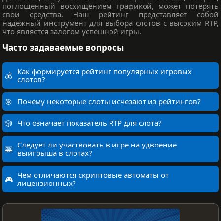
поглощенный восхищением графикой, может потерять
свои средства. Наш рейтинг представляет собой
надежный инструмент для выбора слотов с высоким RTP,
что является залогом успешной игры.
Часто задаваемые вопросы
Как формируется рейтинг популярных игровых
слотов?
Почему некоторые слоты исчезают из рейтингов?
Что означает показатель RTP для слота?
Следует ли участвовать в игре на удвоение
выигрыша в слотах?
Чем отличаются скриптовые автоматы от
лицензионных?