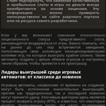
Стоит подчеркнуть, что наиболее качественные
и прибыльные слоты и игры на деньги всегда
приобретаются на основе лицензии. Эту
информацию можно проверить
непосредственно на сайте азартного портала
или на ресурсе самого разработчика.
Если у вас возникают сомнения относительно
лицензионного статуса предлагаемого слота,
рекомендуется воздержаться от игры. Важно помнить, что
на рынке до сих пор встречаются заведения,
пополняющие свои коллекции нелицензированными
копиями игр, на которых выиграть крайне сложно. Такие
автоматы созданы с целью обмана игроков и настроены
таким образом, чтобы привести к их проигрышу.
Лидеры выигрышей среди игровых
автоматов: от классики до новинок
Игровые автоматы, независимо от времени их создания,
Наименование
Линии/
Ставки
О
Провайдер
могут быть источником значительных выигрышей,
автомата
Барабаны
(RUB)
причем как традиционные, так и последние новинки
могут принести удачу. Ключевым фактором здесь является
Book of Ra
Novomatic
9/5
10-1000
94
процент возврата игроку (RTP), и известно, что некоторые
модели, выпущенные десять лет назад, по-прежнему
Dead or Alive
NetEnt
9/5
9-1800
96