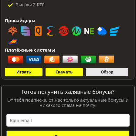
Высокий RTP
Провайдеры
Платёжные системы
Играть
Скачать
Обзор
Готов получить халявные бонусы?
От тебя подписка, от нас только актуальные бонусы и
никакого спама на почту!