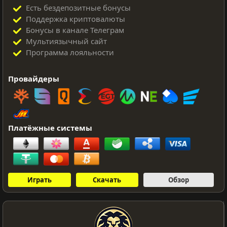
Есть бездепозитные бонусы
Поддержка криптовалюты
Бонусы в канале Телеграм
Мультиязычный сайт
Программа лояльности
Провайдеры
Платёжные системы
Играть
Скачать
Обзор