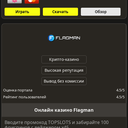
Играть
Скачать
Обзор
Крипто-казино
Высокая репутация
Вывод без комиссии
Оценка портала
4.5/5
Рейтинг пользователей
4.5/5
Онлайн казино Flagman
Вводите промокод TOPSLOTS и забирайте 100
фриспинов с вейджером x45