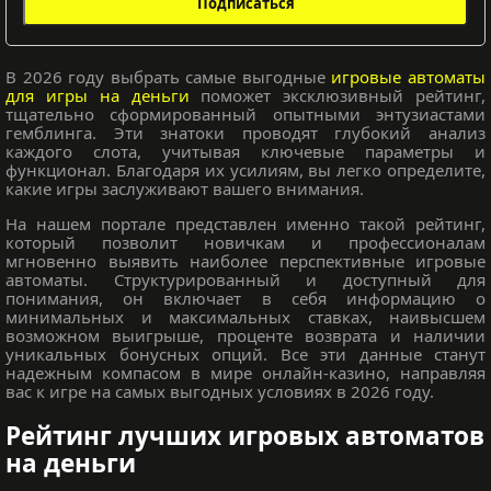
В 2026 году выбрать самые выгодные
игровые автоматы
для игры на деньги
поможет эксклюзивный рейтинг,
тщательно сформированный опытными энтузиастами
гемблинга. Эти знатоки проводят глубокий анализ
каждого слота, учитывая ключевые параметры и
функционал. Благодаря их усилиям, вы легко определите,
какие игры заслуживают вашего внимания.
На нашем портале представлен именно такой рейтинг,
который позволит новичкам и профессионалам
мгновенно выявить наиболее перспективные игровые
автоматы. Структурированный и доступный для
понимания, он включает в себя информацию о
минимальных и максимальных ставках, наивысшем
возможном выигрыше, проценте возврата и наличии
уникальных бонусных опций. Все эти данные станут
надежным компасом в мире онлайн-казино, направляя
вас к игре на самых выгодных условиях в 2026 году.
Рейтинг лучших игровых автоматов
на деньги