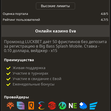
Высокие лимиты
Оценка портала
4.8/5
Рейтинг пользователей
4.7/5
Онлайн казино Eva
Промокод LUCKBET даёт 50 фриспинов без депозита
за регистрацию в Big Bass Splash Mobile. Ставка -
0.10 доллара, вейджер - x15
Преимущества
Живая поддержка
Участие в турнирах
Участие в свидание с Евой
Еженедельные бонусы
Провайдеры