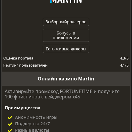
Выбор хайроллеров
Бонусы в
приложении
Есть живые дилеры
Оценка портала
4.3/5
Рейтинг пользователей
4.1/5
Онлайн казино Martin
Активируйте промокод FORTUNETIME и получите
100 фриспинов с вейджером x45
Преимущества
Анонимность игры
Поддержка 24/7
Разные валюты