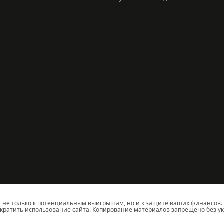
 не только к потенциальным выигрышам, но и к защите ваших финансов.
кратить использование сайта. Копирование материалов запрещено без ук