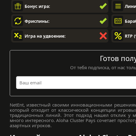
Бонус игра:
Лини
Фриспины:
Бара
Игра на удвоение:
RTP (
Готов пол
От тебя подписка, от нас то
NetEnt, известный своими инновационными решения
который отходит от классической концепции игровых
традиционных линий. Этот подход нашел отклик у 
много интересного. Aloha Cluster Pays сочетает прост
азартных игроков.