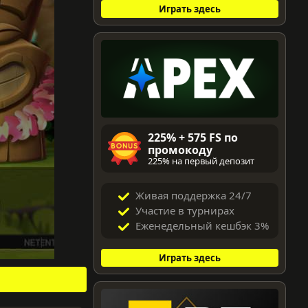
Играть здесь
225% + 575 FS по
промокоду
225% на первый депозит
Живая поддержка 24/7
Участие в турнирах
Еженедельный кешбэк 3%
Играть здесь