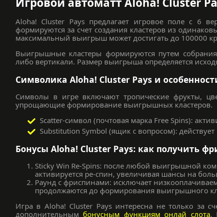
Игровой автоматт Aloha! Cluster Pa
Aloha! Cluster Pays предлагает игровое поле с 6
формируются за счет создания кластеров из одинаковых
максимальный выигрыш может достигать до 100000 кр
Выигрышные кластеры формируются путем собрания
либо вертикали. Размер выигрыша определяется исходя
Символика Aloha! Cluster Pays и особеннос
Символы в игре включают тропические фрукты, цв
упрощающие формирование выигрышных кластеров.
Scatter-символ (почтовая марка Free Spins): акт
Substitution Symbol (ящик с вопросом): действуе
Бонусы Aloha! Cluster Pays: как получить ф
Sticky Win Re-Spins: после любой выигрышной ко
активируется ре-спин, увеличивая шансы на бо
Раунд с фриспинами: исключает низкооплачивае
продолжаются до формирования выигрышного кл
Игра в Aloha! Cluster Pays интересна не только за
дополнительным
бонусным функциям онлай слота
.