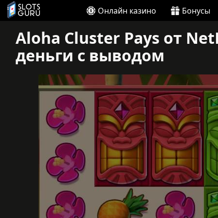
Онлайн казино
Бонусы
Aloha Cluster Pays от N
деньги с выводом