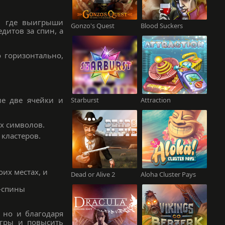
и, где выигрыши
Gonzo's Quest
Blood Suckers
дитов за спин, а
 горизонтально,
е две ячейки и
Starburst
Attraction
их символов.
 кластеров.
их местах, и
Dead or Alive 2
Aloha Cluster Pays
-спины
 но и благодаря
игры и повысить