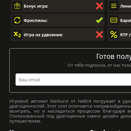
Бонус игра:
Лини
Фриспины:
Бара
Игра на удвоение:
RTP (
Готов пол
От тебя подписка, от нас то
Игровой автомат Starburst от NetEnt погружает в у
драгоценностей. Этот слот отличается непревзойденн
выиграть, но и насладиться процессом благодаря 
Стилизованный под драгоценные камни дизайн делае
путешествием.