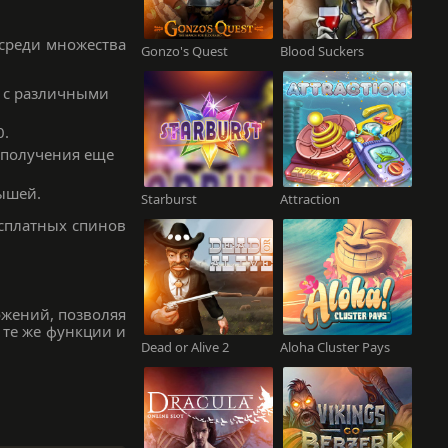
 среди множества
Gonzo's Quest
Blood Suckers
ь с различными
0.
 получения еще
ышей.
Starburst
Attraction
есплатных спинов
ожений, позволяя
 те же функции и
Dead or Alive 2
Aloha Cluster Pays