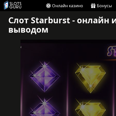
Онлайн казино
Бонусы
Слот Starburst - онлайн
выводом