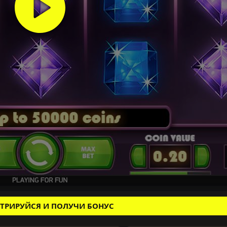
СТРИРУЙСЯ И ПОЛУЧИ БОНУС