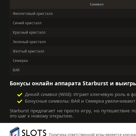
Символ
Фиолетовый кристалл
Бонусы онлайн аппарата Starburst и выиг
Синий кристалл
Дикий символ (Wild): Играет ключевую роль в
Красный кристалл
Бонусные символы: BAR и Семерка увеличиваю
Зеленый кристалл
Starburst предлагает не просто игру, но путешествие 
это шаг к новому открытию.
Желтый кристалл
Семерка
Политика ответственной игры является ключом