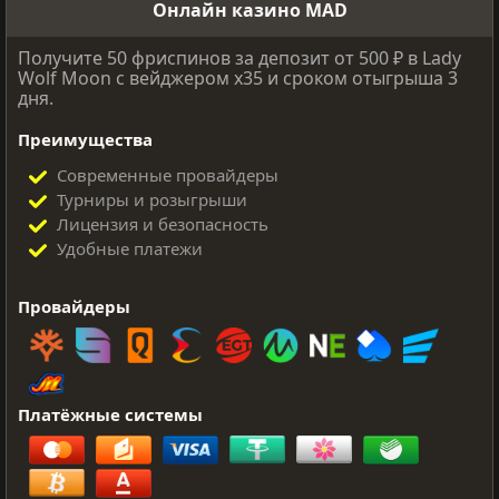
Онлайн казино MAD
Получите 50 фриспинов за депозит от 500 ₽ в Lady
Wolf Moon с вейджером x35 и сроком отыгрыша 3
дня.
Преимущества
Современные провайдеры
Турниры и розыгрыши
Лицензия и безопасность
Удобные платежи
Провайдеры
Платёжные системы