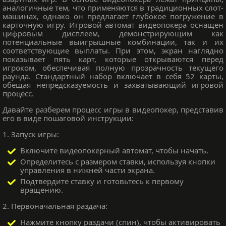
аналогичные тем, что применяются в традиционных слот-
машинах, однако он предлагает глубокое погружение в
карточную игру. Игровой автомат видеопокера оснащен
цифровым дисплеем, демонстрирующим как
потенциальные выигрышные комбинации, так и их
соответствующие выплаты. При этом, экран наглядно
показывает пять карт, которые открываются перед
игроком, обеспечивая полную прозрачность текущего
раунда. Стандартный набор включает в себя 52 карты,
обещая непредсказуемость и захватывающий игровой
процесс.
Давайте разберем процесс игры в видеопокер, представив
его в виде пошаговой инструкции:
1. Запуск игры:
Включите видеопокерный автомат, чтобы начать.
Определитесь с размером ставки, используя кнопки
управления в нижней части экрана.
Подтвердите ставку и готовьтесь к первому
вращению.
2. Первоначальная раздача:
Нажмите кнопку раздачи (спин), чтобы активировать