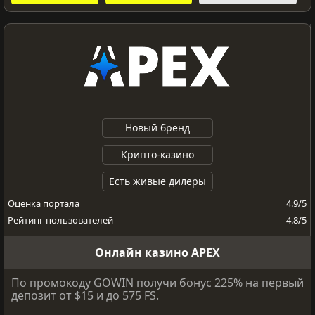
Новый бренд
Крипто-казино
Есть живые дилеры
Оценка портала
4.9/5
Рейтинг пользователей
4.8/5
Онлайн казино APEX
По промокоду GOWIN получи бонус 225% на первый
депозит от $15 и до 575 FS.