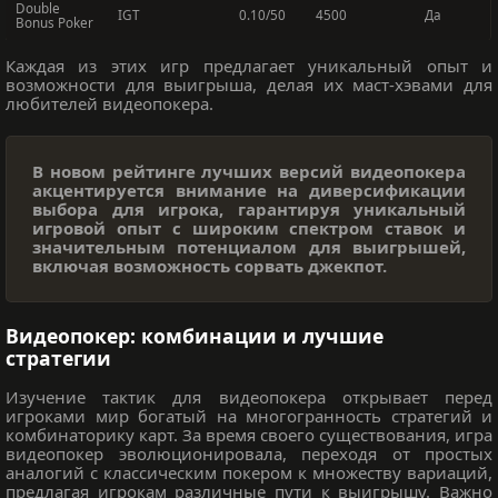
Каждая из этих игр предлагает уникальный опыт и
возможности для выигрыша, делая их маст-хэвами для
любителей видеопокера.
В новом рейтинге лучших версий видеопокера
акцентируется внимание на диверсификации
выбора для игрока, гарантируя уникальный
игровой опыт с широким спектром ставок и
значительным потенциалом для выигрышей,
включая возможность сорвать джекпот.
Видеопокер: комбинации и лучшие
стратегии
Изучение тактик для видеопокера открывает перед
игроками мир богатый на многогранность стратегий и
комбинаторику карт. За время своего существования, игра
видеопокер эволюционировала, переходя от простых
аналогий с классическим покером к множеству вариаций,
предлагая игрокам различные пути к выигрышу. Важно