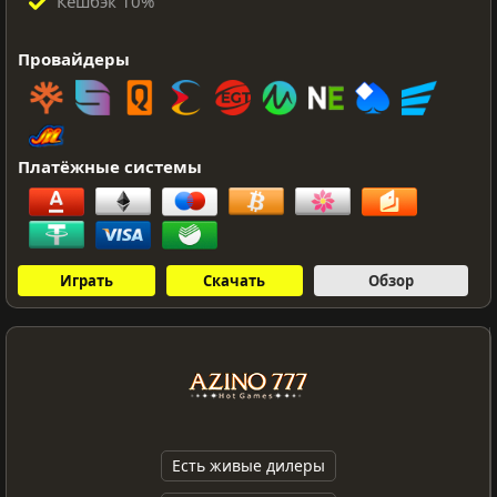
Кешбэк 10%
Провайдеры
Платёжные системы
Играть
Скачать
Обзор
Есть живые дилеры