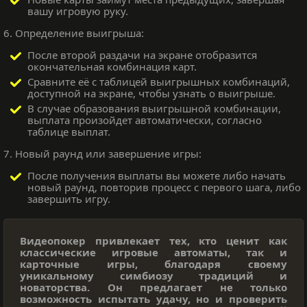
вашу игровую руку.
6. Определение выигрыша:
После второй раздачи на экране отобразится
окончательная комбинация карт.
Сравните её с таблицей выигрышных комбинаций,
доступной на экране, чтобы узнать о выигрыше.
В случае образования выигрышной комбинации,
выплата произойдет автоматически, согласно
таблице выплат.
7. Новый раунд или завершение игры:
После получения выплаты вы можете либо начать
новый раунд, повторив процесс с первого шага, либо
завершить игру.
Видеопокер привлекает тех, кто ценит как
классические игровые автоматы, так и
карточные игры, благодаря своему
уникальному симбиозу традиций и
новаторства. Он предлагает не только
возможность испытать удачу, но и проверить