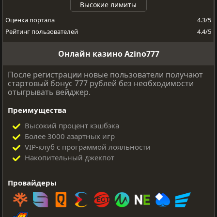
Высокие лимиты
Оценка портала
4.3/5
Рейтинг пользователей
4.4/5
Онлайн казино Azino777
После регистрации новые пользователи получают
стартовый бонус 777 рублей без необходимости
отыгрывать вейджер.
Преимущества
Высокий процент кэшбэка
Более 3000 азартных игр
VIP-клуб с программой лояльности
Накопительный джекпот
Провайдеры