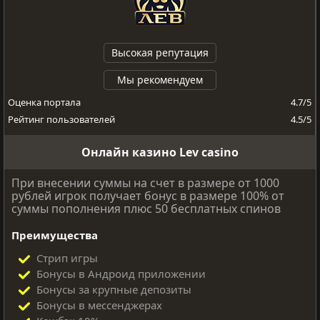
Высокая репутация
Мы рекомендуем
Оценка портала
4.7/5
Рейтинг пользователей
4.5/5
Онлайн казино Lev casino
При внесении суммы на счет в размере от 1000
рублей игрок получает бонус в размере 100% от
суммы пополнения плюс 50 бесплатных спинов
Преимущества
Стрип игры
Бонусы в Андроид приложении
Бонусы за крупные депозиты
Бонусы в мессенджерах