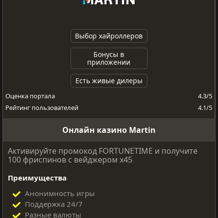
Выбор хайроллеров
Бонусы в
приложении
Есть живые дилеры
Оценка портала
4.3/5
Рейтинг пользователей
4.1/5
Онлайн казино Martin
Активируйте промокод FORTUNETIME и получите
100 фриспинов с вейджером x45
Преимущества
Анонимность игры
Поддержка 24/7
Разные валюты