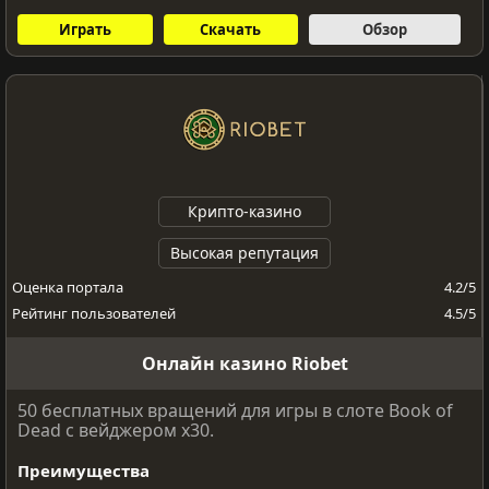
Играть
Скачать
Обзор
Крипто-казино
Высокая репутация
Оценка портала
4.2/5
Рейтинг пользователей
4.5/5
Онлайн казино Riobet
50 бесплатных вращений для игры в слоте Book of
Dead с вейджером х30.
Преимущества