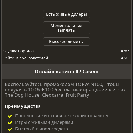
Есть живые дилеры
Моментальные
выплаты
Высокие лимиты
Оценка портала
4.8/5
Рейтинг пользователей
4.5/5
Онлайн казино R7 Casino
Воспользуйтесь промокодом TOPWIN100, чтобы
получить 100% + 100 бесплатных вращений в играх
The Dog House, Cleocatra, Fruit Party
Преимущества
Пополнение и вывод через криптовалюту
Игры с живыми дилерами
Быстрый вывод средств