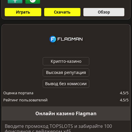
Играть
Скачать
Обзор
Крипто-казино
Высокая репутация
Вывод без комиссии
Оценка портала
4.5/5
Рейтинг пользователей
4.5/5
Онлайн казино Flagman
Вводите промокод TOPSLOTS и забирайте 100
фриспинов с вейджером x45