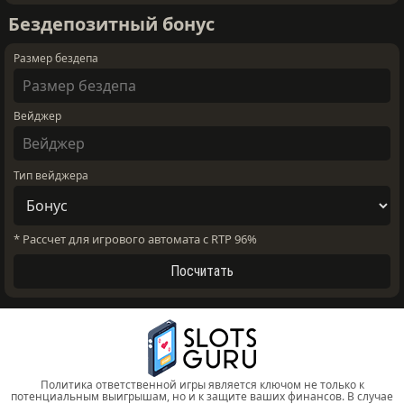
Бездепозитный бонус
Размер бездепа
Вейджер
Тип вейджера
* Рассчет для игрового автомата с RTP 96%
Политика ответственной игры является ключом не только к
потенциальным выигрышам, но и к защите ваших финансов. В случае