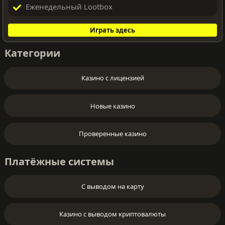
Еженедельный Lootbox
Играть здесь
Категории
Казино с лицензией
Новые казино
Проверенные казино
Платёжные системы
С выводом на карту
Казино с выводом криптовалюты