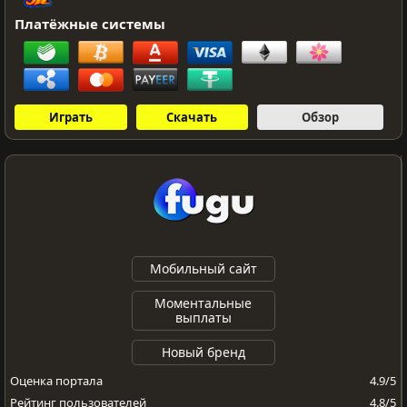
Платёжные системы
Играть
Скачать
Обзор
Мобильный сайт
Моментальные
выплаты
Новый бренд
Оценка портала
4.9/5
Рейтинг пользователей
4.8/5