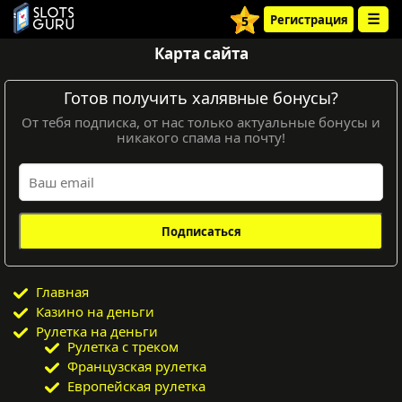
☰
Регистрация
Карта сайта
Готов получить халявные бонусы?
От тебя подписка, от нас только актуальные бонусы и
никакого спама на почту!
Главная
Казино на деньги
Рулетка на деньги
Рулетка с треком
Французская рулетка
Европейская рулетка