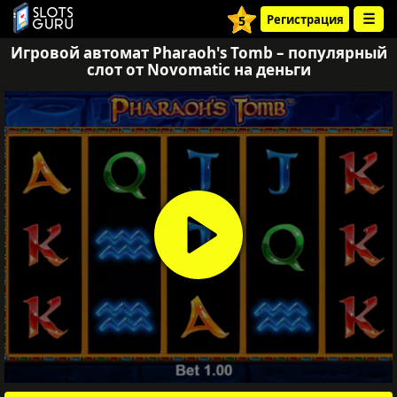
☰
Регистрация
Игровой автомат Pharaoh's Tomb – популярный
слот от Novomatic на деньги