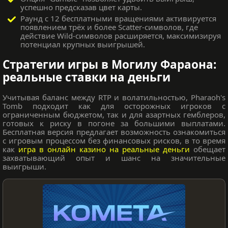
успешно предсказав цвет карты.
Раунд с 12 бесплатными вращениями активируется
появлением трёх и более Scatter-символов, где
действие Wild-символов расширяется, максимизируя
потенциал крупных выигрышей.
Стратегии игры в Могилу Фараона:
реальные ставки на деньги
Учитывая баланс между RTP и волатильностью, Pharaoh's
Tomb подходит как для осторожных игроков с
ограниченным бюджетом, так и для азартных гемблеров,
готовых к риску в погоне за большими выплатами.
Бесплатная версия предлагает возможность ознакомиться
с игровым процессом без финансовых рисков, в то время
как
игра в онлайн казино на реальные деньги
обещает
захватывающий опыт и шанс на значительные
выигрыши.