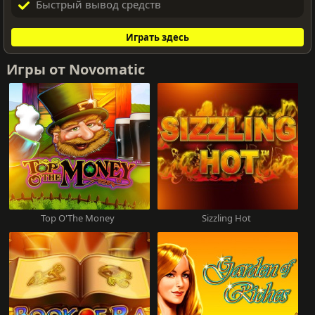
Быстрый вывод средств
Играть здесь
Игры от Novomatic
Top O'The Money
Sizzling Hot