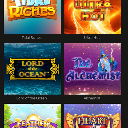
Tidal Riches
Ultra Hot
Lord of the Ocean
Alchemist