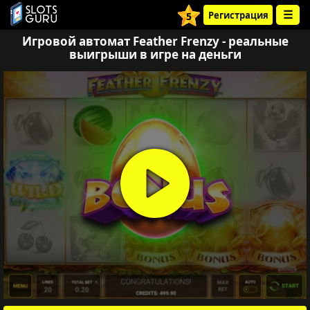
☰
Регистрация
Игровой автомат Feather Frenzy - реальные
выигрыши в игре на деньги