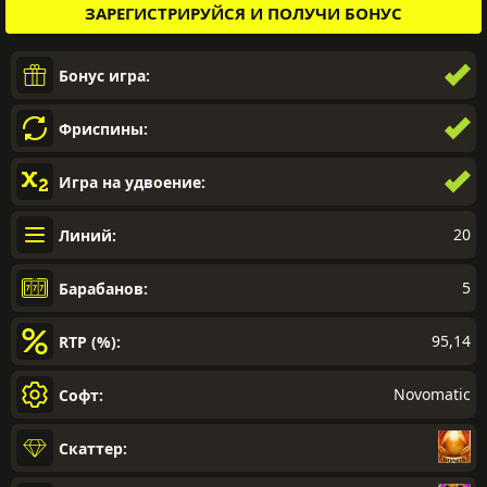
ЗАРЕГИСТРИРУЙСЯ И ПОЛУЧИ БОНУС
Бонус игра:
Фриспины:
Игра на удвоение:
20
Линий:
5
Барабанов:
95,14
RTP (%):
Novomatic
Софт:
Скаттер: