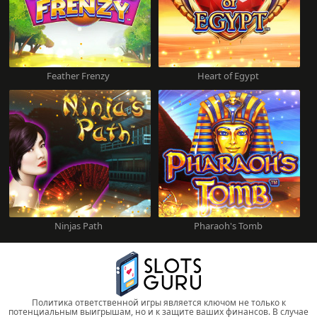
Feather Frenzy
Heart of Egypt
Ninjas Path
Pharaoh's Tomb
Политика ответственной игры является ключом не только к
потенциальным выигрышам, но и к защите ваших финансов. В случае