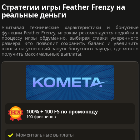
Стратегии игры Feather Frenzy на
реальные деньги
Учитывая технические характеристики и бонусные
функции Feather Frenzy, игрокам рекомендуется подойти к
процессу игры обдуманно, выбирая ставки умеренного
размера. Это позволит сохранить баланс и увеличить
шансы на успешный запуск бонусного раунда, где можно
получить максимальные выплаты.
100% + 100 FS по промокоду
100 фриспинов
Моментальные выплаты