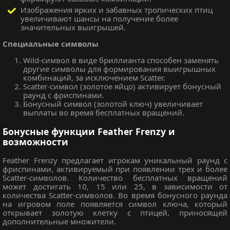
Изображения ярких и забавных тропических птиц
увеличивают шансы на получение более
значительных выигрышей.
Специальные символы
Wild-символ в виде бриллианта способен заменять
другие символы для формирования выигрышных
комбинаций, за исключением Scatter.
Scatter-символ (золотое яйцо) активирует бонусный
раунд с фриспинами.
Бонусный символ (золотой ключ) увеличивает
выплаты во время бесплатных вращений.
Бонусные функции Feather Frenzy и
возможности
Feather Frenzy предлагает игрокам уникальный раунд с
фриспинами, активируемый при появлении трех и более
Scatter-символов. Количество бесплатных вращений
может достигать 10, 15 или 25, в зависимости от
количества Scatter-символов. Во время бонусного раунда
на игровом поле появляется символ ключа, который
открывает золотую клетку с птицей, приносящей
дополнительные множители.