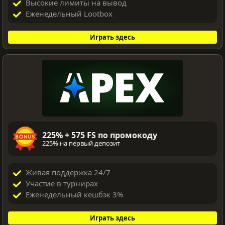
Высокие лимиты на вывод
Еженедельный Lootbox
Играть здесь
225% + 575 FS по промокоду
225% на первый депозит
Живая поддержка 24/7
Участие в турнирах
Еженедельный кешбэк 3%
Играть здесь