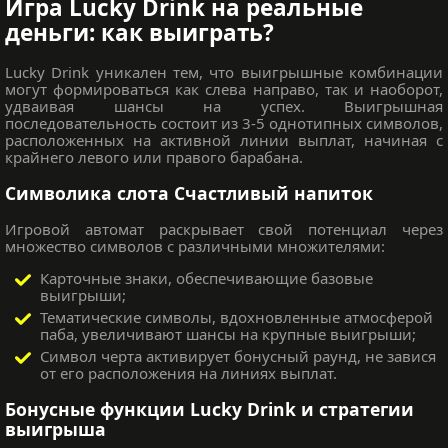
Игра Lucky Drink на реальные
деньги: как выиграть?
Lucky Drink уникален тем, что выигрышные комбинации
могут формироваться как слева направо, так и наоборот,
удваивая шансы на успех. Выигрышная
последовательность состоит из 3-5 однотипных символов,
расположенных на активной линии выплат, начиная с
крайнего левого или правого барабана.
Символика слота Счастливый напиток
Игровой автомат раскрывает свой потенциал через
множество символов с различными множителями:
Карточные знаки, обеспечивающие базовые
выигрыши;
Тематические символы, вдохновленные атмосферой
паба, увеличивают шансы на крупные выигрыши;
Символ черта активирует бонусный раунд, не завися
от его расположения на линиях выплат.
Бонусные функции Lucky Drink и стратегии
выигрыша