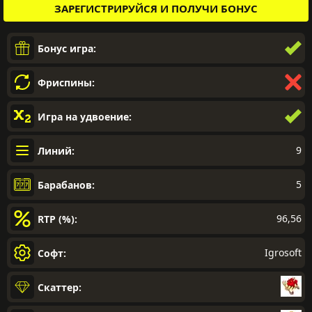
ЗАРЕГИСТРИРУЙСЯ И ПОЛУЧИ БОНУС
Бонус игра:
Фриспины:
Игра на удвоение:
9
Линий:
5
Барабанов:
96,56
RTP (%):
Igrosoft
Софт:
Скаттер: