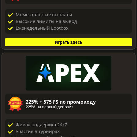
Моментальные выплаты
Высокие лимиты на вывод
Еженедельный Lootbox
Играть здесь
225% + 575 FS по промокоду
225% на первый депозит
Живая поддержка 24/7
Участие в турнирах