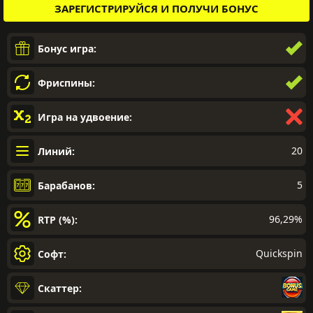
ЗАРЕГИСТРИРУЙСЯ И ПОЛУЧИ БОНУС
Бонус игра:
Фриспины:
Игра на удвоение:
20
Линий:
5
Барабанов:
96,29%
RTP (%):
Quickspin
Софт:
Скаттер: