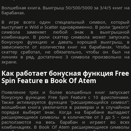
Волшебная книга. Выигрыш 50/500/5000 за 3/4/5 книг на
барабанах.
В игре всего один специальный символ, который
выступает и Wild и Scatter одновременно. В роли “дикого”
символа заменяет любой знак в выигрышной
комбинации. В роли скаттер символа может запускать
бонусную функцию и давать хороший выигрыш, в
зависимости от количества книг на барабанах. Чтобы
скаттер сработал, не обязательно, чтобы он был на
линиях в ряд, достаточно 3 символа произвольно на
экране.
Как работает бонусная функция Free
Spin Feature в Book Of Atem
Появление трёх и более волшебных книг запускает
бонусную функцию Free Spin Feature с 10 фриспинами.
Также активируется функция “расширяющийся символ”:
волшебная книга увеличится в размерах и в случайном
порядке выберет знак. Когда на барабане выпадают
расширяющиеся символы в количестве от 3 до 5 – они
расползаются на весь барабан и играют во всех
комбинациях. В Book Of Atem расширяющиеся символы