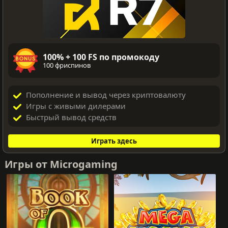
100% + 100 FS по промокоду
100 фриспинов
Пополнение и вывод через криптовалюту
Игры с живыми дилерами
Быстрый вывод средств
Играть здесь
Игры от Microgaming