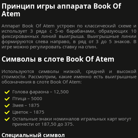
Принцип игры аппарата Book Of
Atem
Аппарат Book Of Atem устроен по классический схеме и
использует 3 ряда с 5-ю барабанами, образующих 10
фиксированных линий выигрыша. Выигрышные линии
формируются слева направо, в ряд от 3 до 5 знаков. В
игре можно регулировать ставку на спин.
Символы в слоте Book Of Atem
Используются символы низкой, средней и высокой
стоимости. Рассмотрим, какие именно есть выигрышные
обозначения в слоте Book Of Atem:
Голова фараона – 12,500
Птица – 5000
Змея – 1875
Цветок – 1875
Остальные знаки номиналов игральных карт могут
принести от 187,50 до 375.
Специальный символ