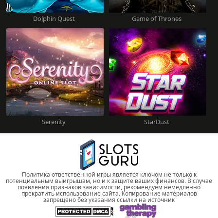
Dolphin Quest
Game of Thrones
Serenity
StarDust
Политика ответственной игры является ключом не только к
потенциальным выигрышам, но и к защите ваших финансов. В случае
появления признаков зависимости, рекомендуем немедленно
прекратить использование сайта. Копирование материалов
запрещено без указания ссылки на источник