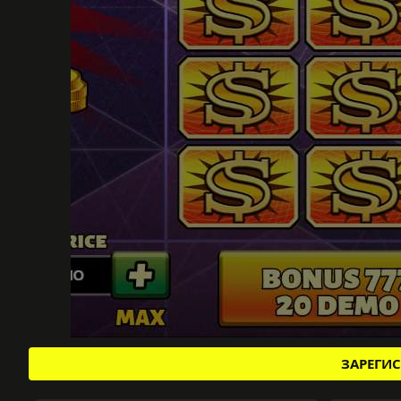
ЗАРЕГИ