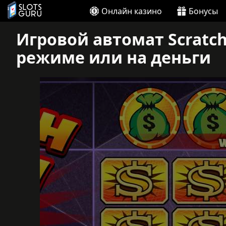
Онлайн казино
Бонусы
Игровой автомат Scratch
режиме или на деньги