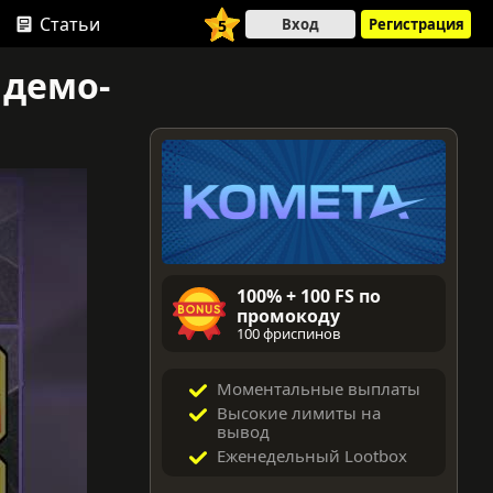
Статьи
Вход
Регистрация
 демо-
100% + 100 FS по
промокоду
100 фриспинов
Моментальные выплаты
Высокие лимиты на
вывод
Еженедельный Lootbox