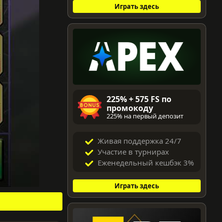
Играть здесь
225% + 575 FS по
промокоду
225% на первый депозит
Живая поддержка 24/7
Участие в турнирах
Еженедельный кешбэк 3%
Играть здесь