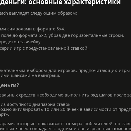
а деньги: основные характеристики
Match выглядят следующим образом:
ыми символами в формате 5x4.
 поле до формата 5x2, убрав две горизонтальные строки.
кредитов за ячейку.
 серии игр с предустановленной ставкой.
кательным выбором для игроков, предпочитающих игры
окими шансами на выигрыш.
деньги?
реальных средств необходимо выполнить ряд шагов после за
 из доступного диапазона ставок.
 можно активировать 10 или 20 ячеек в зависимости от пред
рт».
шарами, которые показывают номера победителей по зав
тивных ячеек совпадает с одним из выигрышных номеров